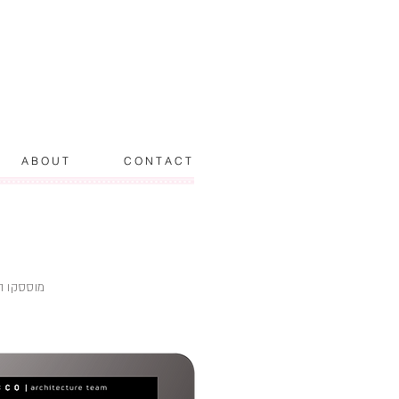
A B O U T
C O N T A C T
מוססקו .