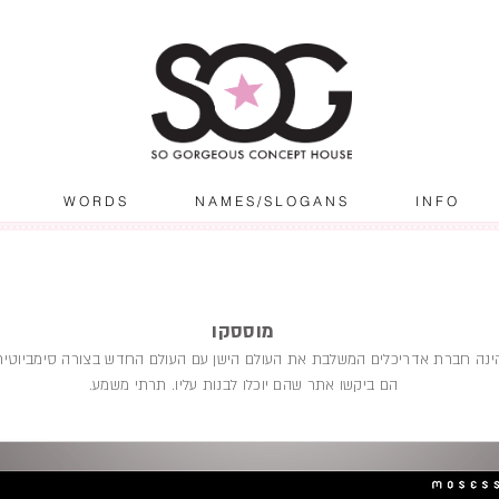
W O R D S
N A M E S / S L O G A N S
I N F O
מוססקו
הינה חברת אדריכלים המשלבת את העולם הישן עם העולם החדש בצורה סימביוטי
הם ביקשו אתר שהם יוכלו לבנות עליו. תרתי משמע.