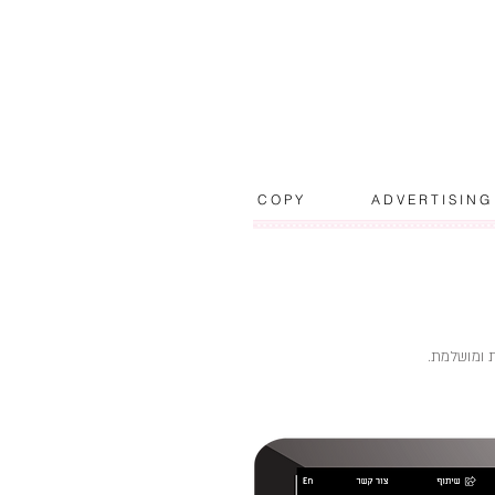
C O P Y
A D V E R T I S I N G
ת ומושלמת